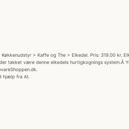
: Køkkenudstyr > Kaffe og The > Elkedel. Pris: 319.00 kr. El
er takket være denne elkedels hurtigkognings system.Â Yd
devareShoppen.dk.
 hjælp fra AI.