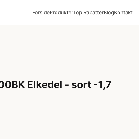
Forside
Produkter
Top Rabatter
Blog
Kontakt
0BK Elkedel - sort -1,7