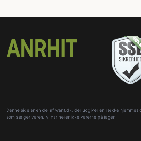
Denne side er en del af want.dk, der udgiver en række hjemmeside
som sælger varen. Vi har heller ikke varerne på lager.