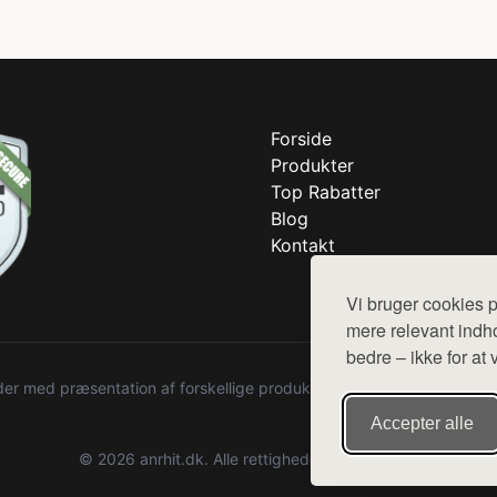
Forside
Produkter
Top Rabatter
Blog
Kontakt
Vi bruger cookies p
mere relevant indho
bedre – ikke for at 
r med præsentation af forskellige produkter fra diverse webshops. De
Accepter alle
© 2026 anrhit.dk. Alle rettigheder forbeholdes.