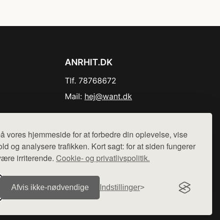
ANRHIT.DK
Tlf. 78768672
Mail:
hej@want.dk
Cookie- og privatlivspolitik
å vores hjemmeside for at forbedre din oplevelse, vise
ld og analysere trafikken. Kort sagt: for at siden fungerer
være irriterende.
Cookie- og privatlivspolitik.
r sælges ikke varer fra denne side - vi henviser til de shops,
Afvis ikke‑nødvendige
Indstillinger