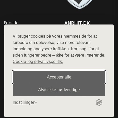
Forside
ANRHIT.DK
Produkter
Tlf. 78768672
Top Rabatter
Vi bruger cookies på vores hjemmeside for at
Mail:
hej@want.dk
Blog
forbedre din oplevelse, vise mere relevant
Kontakt
indhold og analysere trafikken. Kort sagt: for at
Cookie- og privatlivspolitik
siden fungerer bedre – ikke for at være irriterende.
Cookie- og privatlivspolitik.
Denne side er en del af want.dk, der udgiver en række
Accepter alle
hjemmesider med præsentation af forskellige produkter fra
diverse webshops. Der sælges ikke varer fra denne side - vi
Afvis ikke‑nødvendige
henviser til de shops, som sælger varen. Vi har heller ikke
varerne på lager.
Indstillinger
© 2026 anrhit.dk. Alle rettigheder forbeholdes.