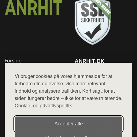
Forside
ANRHIT.DK
Produkter
Tlf. 78768672
Top Rabatter
Vi bruger cookies på vores hjemmeside for at
Mail:
hej@want.dk
Blog
forbedre din oplevelse, vise mere relevant
Kontakt
indhold og analysere trafikken. Kort sagt: for at
Cookie- og privatlivspolitik
siden fungerer bedre – ikke for at være irriterende.
Cookie- og privatlivspolitik.
Denne side er en del af want.dk, der udgiver en række
Accepter alle
hjemmesider med præsentation af forskellige produkter fra
diverse webshops. Der sælges ikke varer fra denne side - vi