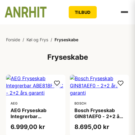
TILBUD
Forside
/
Køl og Frys
/
Fryseskabe
Fryseskabe
AEG
BOSCH
AEG Fryseskab
Bosch Fryseskab
Integrerbar
GIN81AEF0 - 2+2 års
ABE818F6NC - 2+2
garanti
6.999,00 kr
8.695,00 kr
års garanti