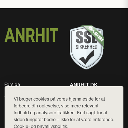
Forside
ANRHIT.DK
Produkter
Tlf. 78768672
Top Rabatter
Vi bruger cookies på vores hjemmeside for at
Mail:
hej@want.dk
Blog
forbedre din oplevelse, vise mere relevant
Kontakt
indhold og analysere trafikken. Kort sagt: for at
Cookie- og privatlivspolitik
siden fungerer bedre – ikke for at være irriterende.
Cookie- og privatlivspolitik.