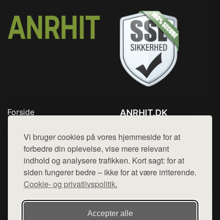
Forside
ANRHIT.DK
Produkter
Tlf. 78768672
Top Rabatter
Vi bruger cookies på vores hjemmeside for at
Mail:
hej@want.dk
Blog
forbedre din oplevelse, vise mere relevant
Kontakt
indhold og analysere trafikken. Kort sagt: for at
Cookie- og privatlivspolitik
siden fungerer bedre – ikke for at være irriterende.
Cookie- og privatlivspolitik.
Denne side er en del af want.dk, der udgiver en række
Accepter alle