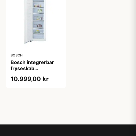
BOSCH
Bosch integrerbar
fryseskab
GIN81VEE0 - 2+2 års
10.999,00 kr
garanti