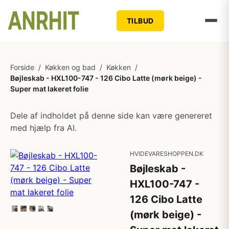
TILBUD
Forside
/
Køkken og bad
/
Køkken
/
Bøjleskab - HXL100-747 - 126 Cibo Latte (mørk beige) -
Super mat lakeret folie
Dele af indholdet på denne side kan være genereret
med hjælp fra AI.
HVIDEVARESHOPPEN.DK
Bøjleskab -
HXL100-747 -
126 Cibo Latte
(mørk beige) -