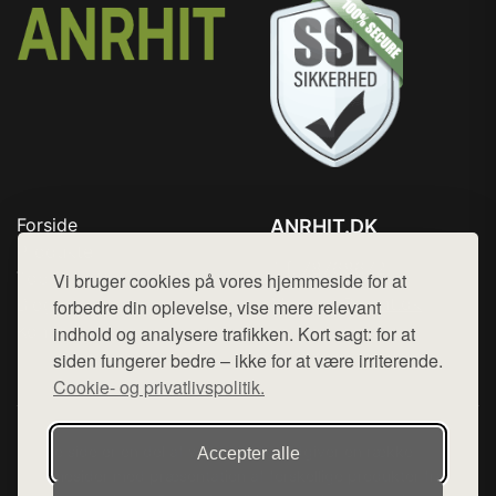
Forside
ANRHIT.DK
Produkter
Tlf. 78768672
Top Rabatter
Vi bruger cookies på vores hjemmeside for at
Mail:
hej@want.dk
Blog
forbedre din oplevelse, vise mere relevant
Kontakt
indhold og analysere trafikken. Kort sagt: for at
Cookie- og privatlivspolitik
siden fungerer bedre – ikke for at være irriterende.
Cookie- og privatlivspolitik.
Denne side er en del af want.dk, der udgiver en række
Accepter alle
hjemmesider med præsentation af forskellige produkter fra