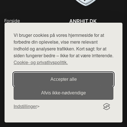
Forside
ANRHIT.DK
Produkter
Tlf. 78768672
Top Rabatter
Vi bruger cookies på vores hjemmeside for at
Mail:
hej@want.dk
Blog
forbedre din oplevelse, vise mere relevant
Kontakt
indhold og analysere trafikken. Kort sagt: for at
Cookie- og privatlivspolitik
siden fungerer bedre – ikke for at være irriterende.
Cookie- og privatlivspolitik.
Denne side er en del af want.dk, der udgiver en række
Accepter alle
hjemmesider med præsentation af forskellige produkter fra
diverse webshops. Der sælges ikke varer fra denne side - vi
Afvis ikke‑nødvendige
henviser til de shops, som sælger varen. Vi har heller ikke
varerne på lager.
Indstillinger
© 2026 anrhit.dk. Alle rettigheder forbeholdes.