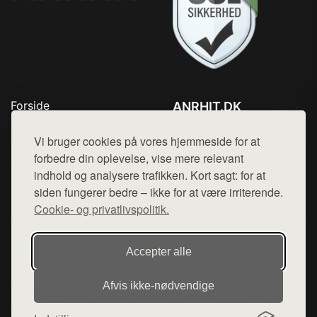
Forside
ANRHIT.DK
Produkter
Tlf. 78768672
Top Rabatter
Vi bruger cookies på vores hjemmeside for at
Mail:
hej@want.dk
Blog
forbedre din oplevelse, vise mere relevant
Kontakt
indhold og analysere trafikken. Kort sagt: for at
Cookie- og privatlivspolitik
siden fungerer bedre – ikke for at være irriterende.
Cookie- og privatlivspolitik.
Denne side er en del af want.dk, der udgiver en række
Accepter alle
hjemmesider med præsentation af forskellige produkter fra
diverse webshops. Der sælges ikke varer fra denne side - vi
Afvis ikke‑nødvendige
henviser til de shops, som sælger varen. Vi har heller ikke
varerne på lager.