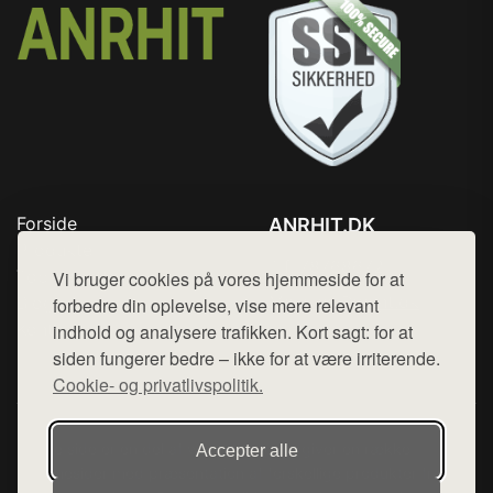
Forside
ANRHIT.DK
Produkter
Tlf. 78768672
Top Rabatter
Vi bruger cookies på vores hjemmeside for at
Mail:
hej@want.dk
Blog
forbedre din oplevelse, vise mere relevant
Kontakt
indhold og analysere trafikken. Kort sagt: for at
Cookie- og privatlivspolitik
siden fungerer bedre – ikke for at være irriterende.
Cookie- og privatlivspolitik.
Denne side er en del af want.dk, der udgiver en række
Accepter alle
hjemmesider med præsentation af forskellige produkter fra