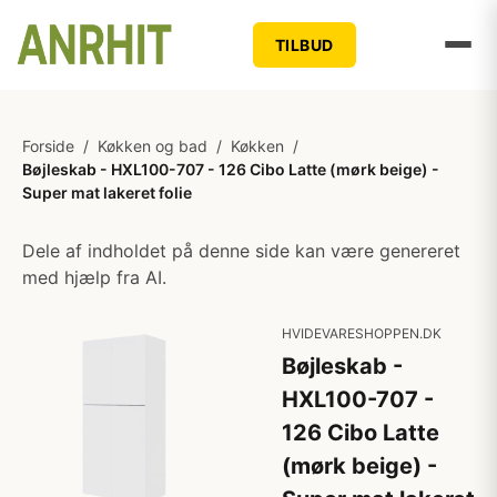
TILBUD
Forside
/
Køkken og bad
/
Køkken
/
Bøjleskab - HXL100-707 - 126 Cibo Latte (mørk beige) -
Super mat lakeret folie
Dele af indholdet på denne side kan være genereret
med hjælp fra AI.
HVIDEVARESHOPPEN.DK
Bøjleskab -
HXL100-707 -
126 Cibo Latte
(mørk beige) -