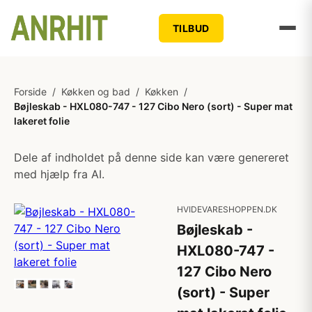
TILBUD
Forside
/
Køkken og bad
/
Køkken
/
Bøjleskab - HXL080-747 - 127 Cibo Nero (sort) - Super mat
lakeret folie
Dele af indholdet på denne side kan være genereret
med hjælp fra AI.
HVIDEVARESHOPPEN.DK
Bøjleskab -
HXL080-747 -
127 Cibo Nero
(sort) - Super