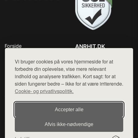
Forside
ANRHIT.DK
Produkter
Tlf. 78768672
Top Rabatter
Vi bruger cookies på vores hjemmeside for at
Mail:
hej@want.dk
Blog
forbedre din oplevelse, vise mere relevant
Kontakt
indhold og analysere trafikken. Kort sagt: for at
Cookie- og privatlivspolitik
siden fungerer bedre – ikke for at være irriterende.
Cookie- og privatlivspolitik.
Denne side er en del af want.dk, der udgiver en række
Accepter alle
hjemmesider med præsentation af forskellige produkter fra
diverse webshops. Der sælges ikke varer fra denne side - vi
Afvis ikke‑nødvendige
henviser til de shops, som sælger varen. Vi har heller ikke
varerne på lager.