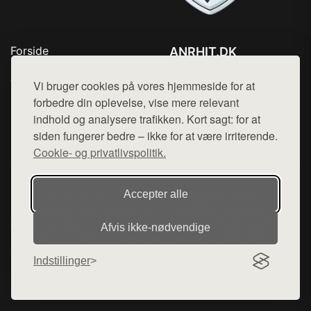
Forside
ANRHIT.DK
Produkter
Tlf. 78768672
Top Rabatter
Vi bruger cookies på vores hjemmeside for at
Mail:
hej@want.dk
Blog
forbedre din oplevelse, vise mere relevant
Kontakt
indhold og analysere trafikken. Kort sagt: for at
Cookie- og privatlivspolitik
siden fungerer bedre – ikke for at være irriterende.
Cookie- og privatlivspolitik.
Denne side er en del af want.dk, der udgiver en række
Accepter alle
hjemmesider med præsentation af forskellige produkter fra
diverse webshops. Der sælges ikke varer fra denne side - vi
Afvis ikke‑nødvendige
henviser til de shops, som sælger varen. Vi har heller ikke
varerne på lager.
Indstillinger
© 2026 anrhit.dk. Alle rettigheder forbeholdes.