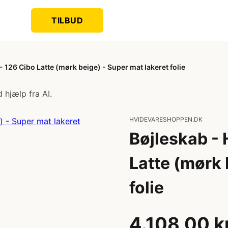
TILBUD
 126 Cibo Latte (mørk beige) - Super mat lakeret folie
 hjælp fra AI.
HVIDEVARESHOPPEN.DK
Bøjleskab -
Latte (mørk 
folie
4.108,00 k