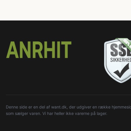
Denne side er en del af want.dk, der udgiver en række hjemmeside
som sælger varen. Vi har heller ikke varerne på lager.