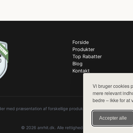
Forside
Produkter
Top Rabatter
Blog
Kontakt
Vi bruger cookies p
mere relevant indho
bedre – ikke for at 
r med præsentation af forskellige produkter fra diverse webshops. De
Accepter alle
© 2026 anrhit.dk. Alle rettigheder forbeholdes.