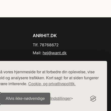
ANRHIT.DK
Tlf. 78768672
Mail:
hej@want.dk
Cookie- og privatlivspolitik
å vores hjemmeside for at forbedre din oplevelse, vise
ld og analysere trafikken. Kort sagt: for at siden fungerer
være irriterende.
Cookie- og privatlivspolitik.
r sælges ikke varer fra denne side - vi henviser til de shops,
Afvis ikke‑nødvendige
Indstillinger