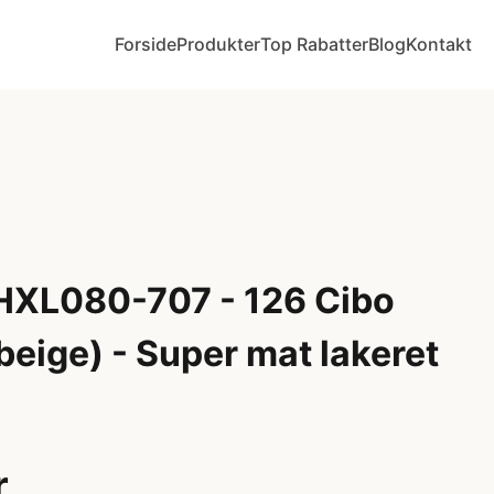
Forside
Produkter
Top Rabatter
Blog
Kontakt
 HXL080-707 - 126 Cibo
beige) - Super mat lakeret
r