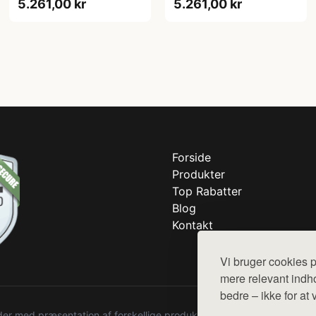
5.261,00 kr
5.261,00 kr
Forside
Produkter
Top Rabatter
Blog
Kontakt
Vi bruger cookies p
mere relevant indho
bedre – ikke for at 
r med præsentation af forskellige produkter fra diverse webshops. De