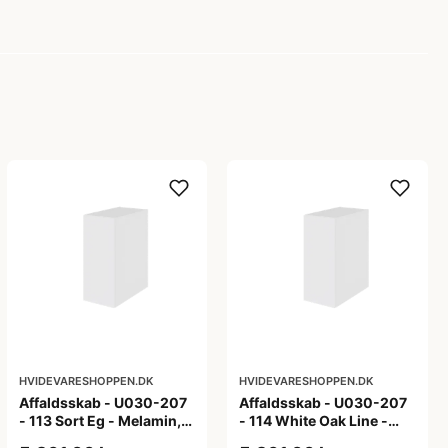
HVIDEVARESHOPPEN.DK
HVIDEVARESHOPPEN.DK
Affaldsskab - U030-207
Affaldsskab - U030-207
- 113 Sort Eg - Melamin,
- 114 White Oak Line -
sort eg
Hvid m/eg ABS-kant