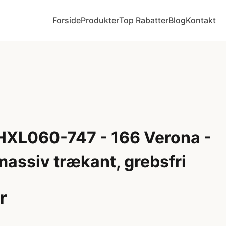
Forside
Produkter
Top Rabatter
Blog
Kontakt
 HXL060-747 - 166 Verona -
assiv trækant, grebsfri
r