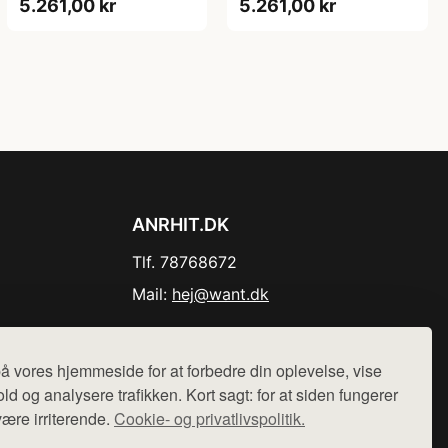
5.261,00 kr
5.261,00 kr
ANRHIT.DK
Tlf. 78768672
Mail:
hej@want.dk
Cookie- og privatlivspolitik
å vores hjemmeside for at forbedre din oplevelse, vise
ld og analysere trafikken. Kort sagt: for at siden fungerer
være irriterende.
Cookie- og privatlivspolitik.
r sælges ikke varer fra denne side - vi henviser til de shops,