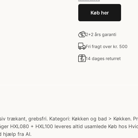
Køb her
2+2 års garanti
Fri fragt over kr. 500
14 dages returret
 trækant, grebsfri. Kategori: Køkken og bad > Køkken. Pris
åger HXL080 + HXL100 leveres altid usamlede Køb hos Hvi
 hjælp fra AI.