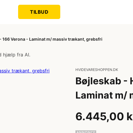
TILBUD
 166 Verona - Laminat m/ massiv trækant, grebsfri
 hjælp fra AI.
HVIDEVARESHOPPEN.DK
Bøjleskab -
Laminat m/ m
6.445,00 k