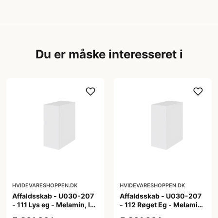
Du er måske interesseret i
HVIDEVARESHOPPEN.DK
HVIDEVARESHOPPEN.DK
Affaldsskab - U030-207
Affaldsskab - U030-207
- 111 Lys eg - Melamin, lys
- 112 Røget Eg - Melamin,
eg
røget eg