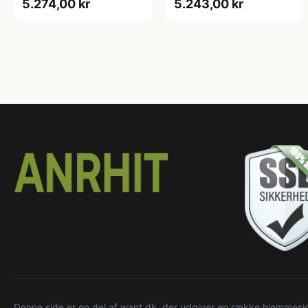
5.274,00 kr
5.243,00 kr
Denne side er en del af want.dk, der udgiver en række hjemmeside