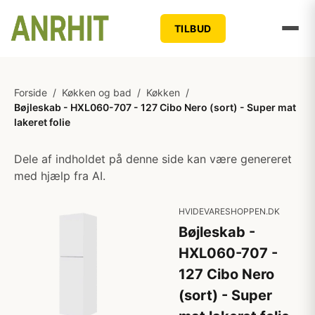
TILBUD
Forside
/
Køkken og bad
/
Køkken
/
Bøjleskab - HXL060-707 - 127 Cibo Nero (sort) - Super mat
lakeret folie
Dele af indholdet på denne side kan være genereret
med hjælp fra AI.
HVIDEVARESHOPPEN.DK
Bøjleskab -
HXL060-707 -
127 Cibo Nero
(sort) - Super