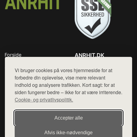
Forside
ANRHIT.DK
Produkter
Tlf. 78768672
Top Rabatter
Vi bruger cookies på vores hjemmeside for at
Mail:
hej@want.dk
Blog
forbedre din oplevelse, vise mere relevant
Kontakt
indhold og analysere trafikken. Kort sagt: for at
Cookie- og privatlivspolitik
siden fungerer bedre – ikke for at være irriterende.
Cookie- og privatlivspolitik.
Denne side er en del af want.dk, der udgiver en række
Accepter alle
hjemmesider med præsentation af forskellige produkter fra
diverse webshops. Der sælges ikke varer fra denne side - vi
Afvis ikke‑nødvendige