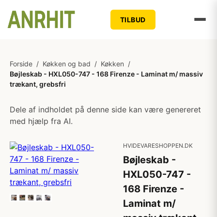
TILBUD
Forside
/
Køkken og bad
/
Køkken
/
Bøjleskab - HXL050-747 - 168 Firenze - Laminat m/ massiv
trækant, grebsfri
Dele af indholdet på denne side kan være genereret
med hjælp fra AI.
HVIDEVARESHOPPEN.DK
Bøjleskab -
HXL050-747 -
168 Firenze -
Laminat m/