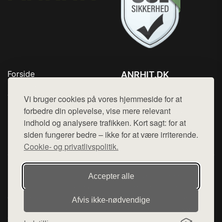
Forside
ANRHIT.DK
Produkter
Tlf. 78768672
Top Rabatter
Vi bruger cookies på vores hjemmeside for at
Mail:
hej@want.dk
Blog
forbedre din oplevelse, vise mere relevant
Kontakt
indhold og analysere trafikken. Kort sagt: for at
Cookie- og privatlivspolitik
siden fungerer bedre – ikke for at være irriterende.
Cookie- og privatlivspolitik.
Denne side er en del af want.dk, der udgiver en række
Accepter alle
hjemmesider med præsentation af forskellige produkter fra
diverse webshops. Der sælges ikke varer fra denne side - vi
Afvis ikke‑nødvendige
henviser til de shops, som sælger varen. Vi har heller ikke
varerne på lager.