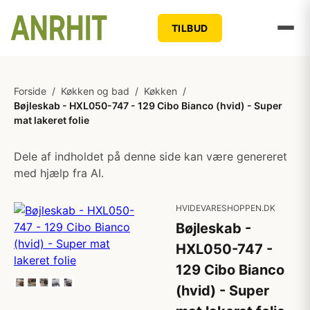
TILBUD
Forside
/
Køkken og bad
/
Køkken
/
Bøjleskab - HXL050-747 - 129 Cibo Bianco (hvid) - Super
mat lakeret folie
Dele af indholdet på denne side kan være genereret
med hjælp fra AI.
HVIDEVARESHOPPEN.DK
Bøjleskab -
HXL050-747 -
129 Cibo Bianco
(hvid) - Super