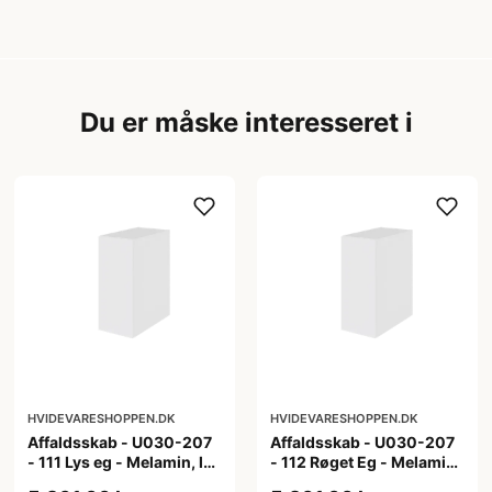
Du er måske interesseret i
HVIDEVARESHOPPEN.DK
HVIDEVARESHOPPEN.DK
Affaldsskab - U030-207
Affaldsskab - U030-207
- 111 Lys eg - Melamin, lys
- 112 Røget Eg - Melamin,
eg
røget eg