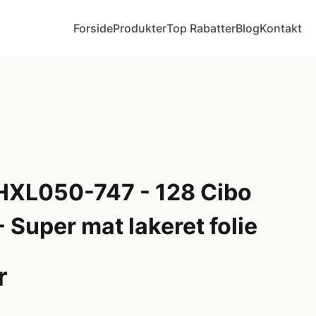
Forside
Produkter
Top Rabatter
Blog
Kontakt
 HXL050-747 - 128 Cibo
- Super mat lakeret folie
r