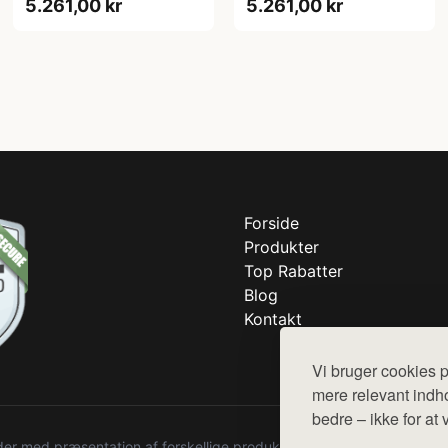
5.261,00 kr
5.261,00 kr
Forside
Produkter
Top Rabatter
Blog
Kontakt
Vi bruger cookies p
mere relevant indho
bedre – ikke for at 
r med præsentation af forskellige produkter fra diverse webshops. De