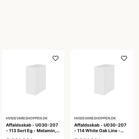
HVIDEVARESHOPPEN.DK
HVIDEVARESHOPPEN.DK
Affaldsskab - U030-207
Affaldsskab - U030-207
- 113 Sort Eg - Melamin,
- 114 White Oak Line -
sort eg
Hvid m/eg ABS-kant