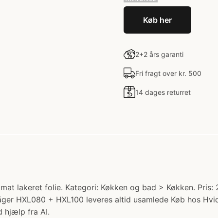
Køb her
2+2 års garanti
Fri fragt over kr. 500
14 dages returret
at lakeret folie. Kategori: Køkken og bad > Køkken. Pris: 2
åger HXL080 + HXL100 leveres altid usamlede Køb hos Hvi
 hjælp fra AI.