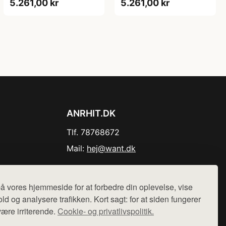
5.261,00 kr
5.261,00 kr
ANRHIT.DK
Tlf. 78768672
Mail:
hej@want.dk
Cookie- og privatlivspolitik
å vores hjemmeside for at forbedre din oplevelse, vise
ld og analysere trafikken. Kort sagt: for at siden fungerer
være irriterende.
Cookie- og privatlivspolitik.
r sælges ikke varer fra denne side - vi henviser til de shops,