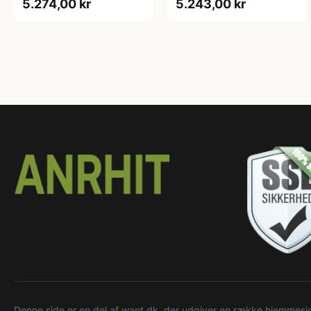
5.274,00 kr
5.243,00 kr
Denne side er en del af want.dk, der udgiver en række hjemmeside