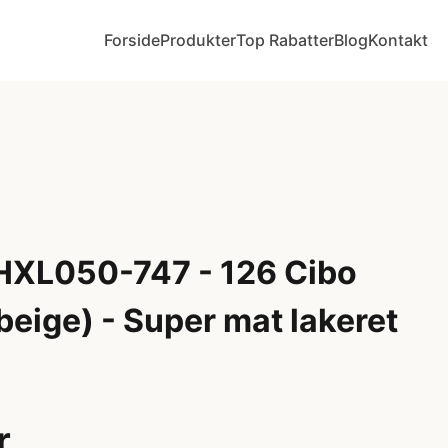
Forside
Produkter
Top Rabatter
Blog
Kontakt
 HXL050-747 - 126 Cibo
beige) - Super mat lakeret
r