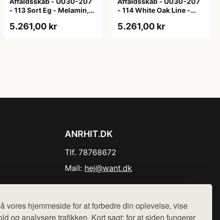
Affaldsskab - U030-207
Affaldsskab - U030-207
- 113 Sort Eg - Melamin,
- 114 White Oak Line -
sort eg
Hvid m/eg ABS-kant
5.261,00 kr
5.261,00 kr
ANRHIT.DK
Tlf. 78768672
Mail:
hej@want.dk
Cookie- og privatlivspolitik
å vores hjemmeside for at forbedre din oplevelse, vise
ld og analysere trafikken. Kort sagt: for at siden fungerer