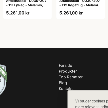
Affaldsskab - U030-207
Affaldsskab - U030-207
- 111 Lys eg - Melamin, lys
- 112 Røget Eg - Melamin,
eg
røget eg
5.261,00 kr
5.261,00 kr
Forside
Produkter
Top Rabatter
Blog
Kontakt
Vi bruger cookies p
mere relevant indho