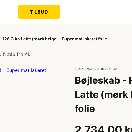
TILBUD
 126 Cibo Latte (mørk beige) - Super mat lakeret folie
 hjælp fra AI.
HVIDEVARESHOPPEN.DK
Bøjleskab -
Latte (mørk 
folie
2.734,00 k