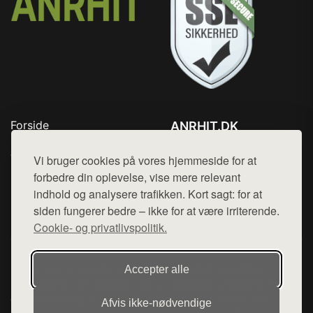
Forside
ANRHIT.DK
Produkter
Tlf. 78768672
Top Rabatter
Vi bruger cookies på vores hjemmeside for at
Mail:
hej@want.dk
Blog
forbedre din oplevelse, vise mere relevant
Kontakt
indhold og analysere trafikken. Kort sagt: for at
Cookie- og privatlivspolitik
siden fungerer bedre – ikke for at være irriterende.
Cookie- og privatlivspolitik.
Denne side er en del af want.dk, der udgiver en række
Accepter alle
hjemmesider med præsentation af forskellige produkter fra
diverse webshops. Der sælges ikke varer fra denne side - vi
Afvis ikke‑nødvendige