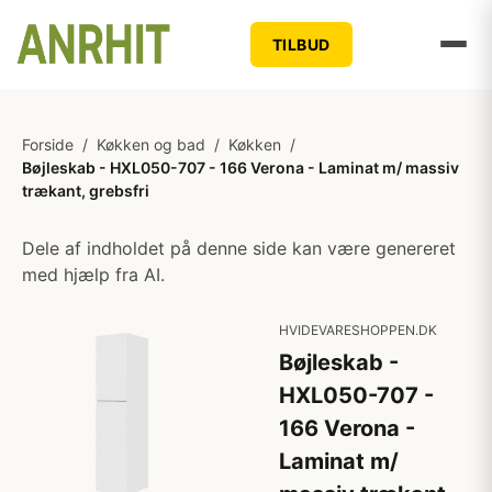
TILBUD
Forside
/
Køkken og bad
/
Køkken
/
Bøjleskab - HXL050-707 - 166 Verona - Laminat m/ massiv
trækant, grebsfri
Dele af indholdet på denne side kan være genereret
med hjælp fra AI.
HVIDEVARESHOPPEN.DK
Bøjleskab -
HXL050-707 -
166 Verona -
Laminat m/