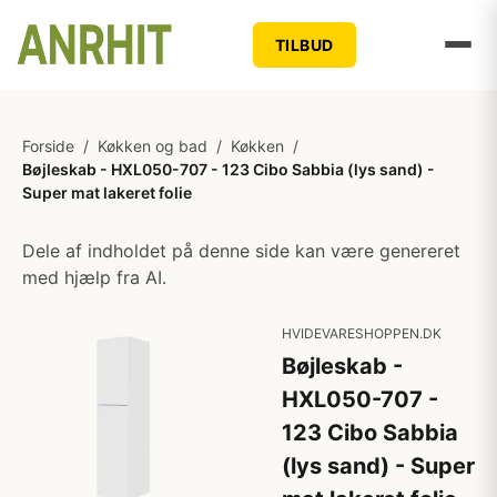
TILBUD
Forside
/
Køkken og bad
/
Køkken
/
Bøjleskab - HXL050-707 - 123 Cibo Sabbia (lys sand) -
Super mat lakeret folie
Dele af indholdet på denne side kan være genereret
med hjælp fra AI.
HVIDEVARESHOPPEN.DK
Bøjleskab -
HXL050-707 -
123 Cibo Sabbia
(lys sand) - Super