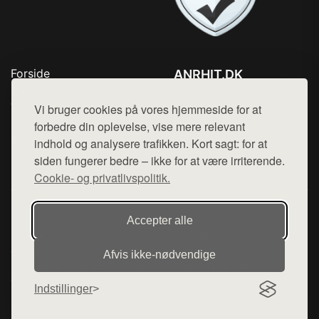
Forside
ANRHIT.DK
Produkter
Tlf. 78768672
Top Rabatter
Vi bruger cookies på vores hjemmeside for at
Mail:
hej@want.dk
Blog
forbedre din oplevelse, vise mere relevant
Kontakt
indhold og analysere trafikken. Kort sagt: for at
Cookie- og privatlivspolitik
siden fungerer bedre – ikke for at være irriterende.
Cookie- og privatlivspolitik.
Denne side er en del af want.dk, der udgiver en række
Accepter alle
hjemmesider med præsentation af forskellige produkter fra
diverse webshops. Der sælges ikke varer fra denne side - vi
Afvis ikke‑nødvendige
henviser til de shops, som sælger varen. Vi har heller ikke
varerne på lager.
Indstillinger
© 2026 anrhit.dk. Alle rettigheder forbeholdes.