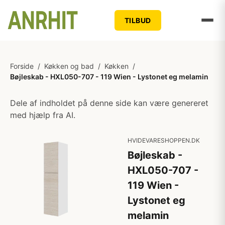
TILBUD
Forside
/
Køkken og bad
/
Køkken
/
Bøjleskab - HXL050-707 - 119 Wien - Lystonet eg melamin
Dele af indholdet på denne side kan være genereret
med hjælp fra AI.
HVIDEVARESHOPPEN.DK
Bøjleskab -
HXL050-707 -
119 Wien -
Lystonet eg
melamin