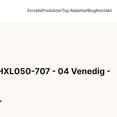
Forside
Produkter
Top Rabatter
Blog
Kontakt
 HXL050-707 - 04 Venedig -
r