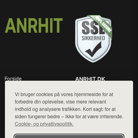
Forside
ANRHIT.DK
Produkter
Tlf. 78768672
Top Rabatter
Vi bruger cookies på vores hjemmeside for at
Mail:
hej@want.dk
Blog
forbedre din oplevelse, vise mere relevant
Kontakt
indhold og analysere trafikken. Kort sagt: for at
Cookie- og privatlivspolitik
siden fungerer bedre – ikke for at være irriterende.
Cookie- og privatlivspolitik.