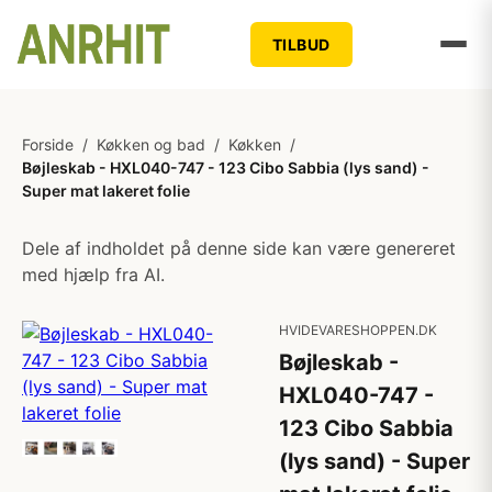
TILBUD
Forside
/
Køkken og bad
/
Køkken
/
Bøjleskab - HXL040-747 - 123 Cibo Sabbia (lys sand) -
Super mat lakeret folie
Dele af indholdet på denne side kan være genereret
med hjælp fra AI.
HVIDEVARESHOPPEN.DK
Bøjleskab -
HXL040-747 -
123 Cibo Sabbia
(lys sand) - Super