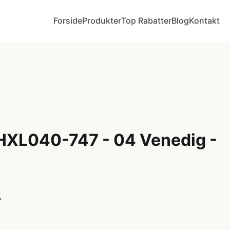
Forside
Produkter
Top Rabatter
Blog
Kontakt
 HXL040-747 - 04 Venedig -
r