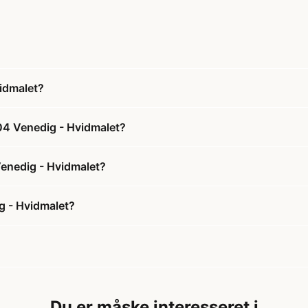
idmalet?
04 Venedig - Hvidmalet?
Venedig - Hvidmalet?
g - Hvidmalet?
Du er måske interesseret i