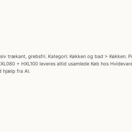
v trækant, grebsfri. Kategori: Køkken og bad > Køkken. Pris
HXL080 + HXL100 leveres altid usamlede Køb hos Hvidevar
 hjælp fra AI.