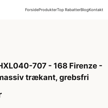
Forside
Produkter
Top Rabatter
Blog
Kontakt
 HXL040-707 - 168 Firenze -
assiv trækant, grebsfri
r