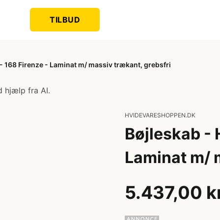
TILBUD
 168 Firenze - Laminat m/ massiv trækant, grebsfri
 hjælp fra AI.
HVIDEVARESHOPPEN.DK
Bøjleskab -
Laminat m/ m
5.437,00 k