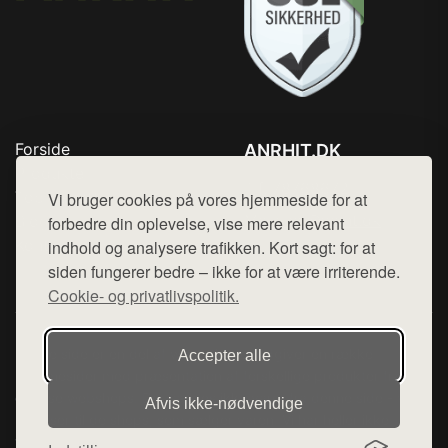
Forside
ANRHIT.DK
Produkter
Tlf. 78768672
Top Rabatter
Vi bruger cookies på vores hjemmeside for at
Mail:
hej@want.dk
Blog
forbedre din oplevelse, vise mere relevant
Kontakt
indhold og analysere trafikken. Kort sagt: for at
Cookie- og privatlivspolitik
siden fungerer bedre – ikke for at være irriterende.
Cookie- og privatlivspolitik.
Denne side er en del af want.dk, der udgiver en række
Accepter alle
hjemmesider med præsentation af forskellige produkter fra
diverse webshops. Der sælges ikke varer fra denne side - vi
Afvis ikke‑nødvendige
henviser til de shops, som sælger varen. Vi har heller ikke
varerne på lager.