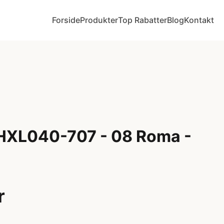
Forside
Produkter
Top Rabatter
Blog
Kontakt
 HXL040-707 - 08 Roma -
r