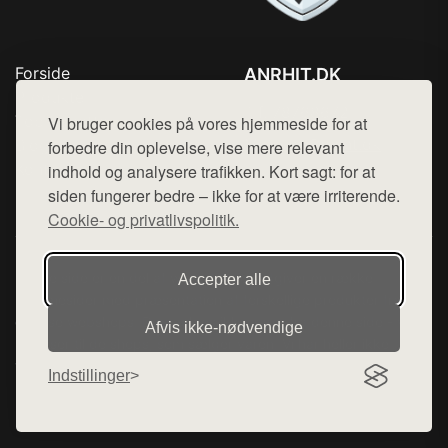
Forside
ANRHIT.DK
Produkter
Tlf. 78768672
Top Rabatter
Vi bruger cookies på vores hjemmeside for at
Mail:
hej@want.dk
Blog
forbedre din oplevelse, vise mere relevant
Kontakt
indhold og analysere trafikken. Kort sagt: for at
Cookie- og privatlivspolitik
siden fungerer bedre – ikke for at være irriterende.
Cookie- og privatlivspolitik.
Denne side er en del af want.dk, der udgiver en række
Accepter alle
hjemmesider med præsentation af forskellige produkter fra
diverse webshops. Der sælges ikke varer fra denne side - vi
Afvis ikke‑nødvendige
henviser til de shops, som sælger varen. Vi har heller ikke
varerne på lager.
Indstillinger
© 2026 anrhit.dk. Alle rettigheder forbeholdes.