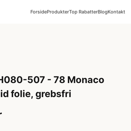
Forside
Produkter
Top Rabatter
Blog
Kontakt
 H080-507 - 78 Monaco
id folie, grebsfri
r