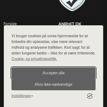
Forside
ANRHIT.DK
Produkter
Tlf. 78768672
Top Rabatter
Vi bruger cookies på vores hjemmeside for at
Mail:
hej@want.dk
Blog
forbedre din oplevelse, vise mere relevant
Kontakt
indhold og analysere trafikken. Kort sagt: for at
Cookie- og privatlivspolitik
siden fungerer bedre – ikke for at være irriterende.
Cookie- og privatlivspolitik.
Denne side er en del af want.dk, der udgiver en række
Accepter alle
hjemmesider med præsentation af forskellige produkter fra
diverse webshops. Der sælges ikke varer fra denne side - vi
Afvis ikke‑nødvendige
henviser til de shops, som sælger varen. Vi har heller ikke
varerne på lager.
Indstillinger
© 2026 anrhit.dk. Alle rettigheder forbeholdes.