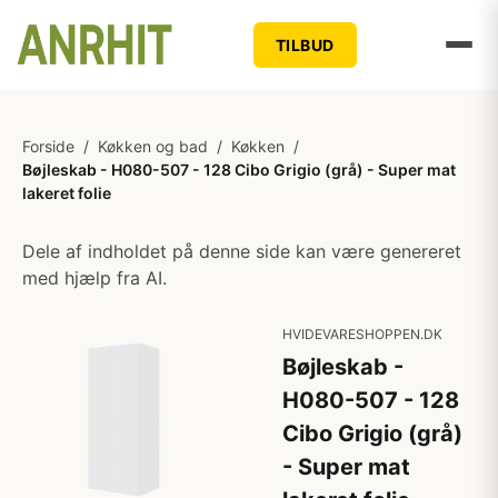
TILBUD
Forside
/
Køkken og bad
/
Køkken
/
Bøjleskab - H080-507 - 128 Cibo Grigio (grå) - Super mat
lakeret folie
Dele af indholdet på denne side kan være genereret
med hjælp fra AI.
HVIDEVARESHOPPEN.DK
Bøjleskab -
H080-507 - 128
Cibo Grigio (grå)
- Super mat