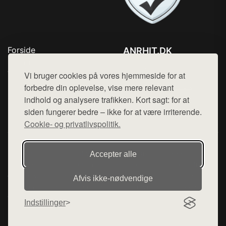
Forside
ANRHIT.DK
Produkter
Tlf. 78768672
Top Rabatter
Vi bruger cookies på vores hjemmeside for at
Mail:
hej@want.dk
Blog
forbedre din oplevelse, vise mere relevant
Kontakt
indhold og analysere trafikken. Kort sagt: for at
Cookie- og privatlivspolitik
siden fungerer bedre – ikke for at være irriterende.
Cookie- og privatlivspolitik.
Denne side er en del af want.dk, der udgiver en række
Accepter alle
hjemmesider med præsentation af forskellige produkter fra
diverse webshops. Der sælges ikke varer fra denne side - vi
Afvis ikke‑nødvendige
henviser til de shops, som sælger varen. Vi har heller ikke
varerne på lager.
Indstillinger
© 2026 anrhit.dk. Alle rettigheder forbeholdes.