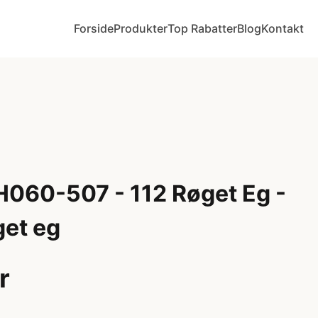
Forside
Produkter
Top Rabatter
Blog
Kontakt
H060-507 - 112 Røget Eg -
get eg
r