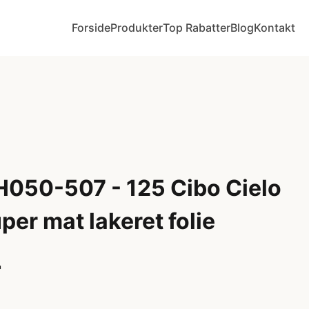
Forside
Produkter
Top Rabatter
Blog
Kontakt
 H050-507 - 125 Cibo Cielo
uper mat lakeret folie
r