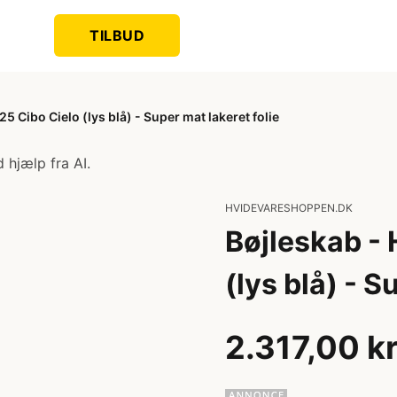
TILBUD
5 Cibo Cielo (lys blå) - Super mat lakeret folie
 hjælp fra AI.
HVIDEVARESHOPPEN.DK
Bøjleskab -
(lys blå) - S
2.317,00 k