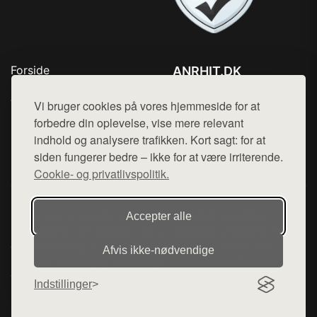
Forside
ANRHIT.DK
Produkter
Tlf. 78768672
Top Rabatter
Vi bruger cookies på vores hjemmeside for at
Mail:
hej@want.dk
Blog
forbedre din oplevelse, vise mere relevant
Kontakt
indhold og analysere trafikken. Kort sagt: for at
Cookie- og privatlivspolitik
siden fungerer bedre – ikke for at være irriterende.
Cookie- og privatlivspolitik.
Denne side er en del af want.dk, der udgiver en række
Accepter alle
hjemmesider med præsentation af forskellige produkter fra
diverse webshops. Der sælges ikke varer fra denne side - vi
Afvis ikke‑nødvendige
henviser til de shops, som sælger varen. Vi har heller ikke
varerne på lager.
Indstillinger
© 2026 anrhit.dk. Alle rettigheder forbeholdes.