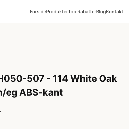
Forside
Produkter
Top Rabatter
Blog
Kontakt
 H050-507 - 114 White Oak
 m/eg ABS-kant
r