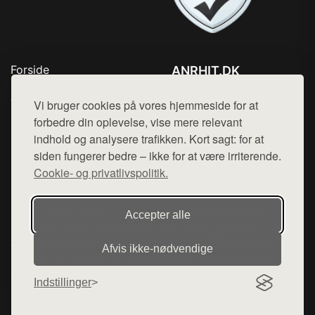
Forside
ANRHIT.DK
Produkter
Tlf. 78768672
Top Rabatter
Vi bruger cookies på vores hjemmeside for at
Mail:
hej@want.dk
Blog
forbedre din oplevelse, vise mere relevant
Kontakt
indhold og analysere trafikken. Kort sagt: for at
Cookie- og privatlivspolitik
siden fungerer bedre – ikke for at være irriterende.
Cookie- og privatlivspolitik.
Denne side er en del af want.dk, der udgiver en række
Accepter alle
hjemmesider med præsentation af forskellige produkter fra
diverse webshops. Der sælges ikke varer fra denne side - vi
Afvis ikke‑nødvendige
henviser til de shops, som sælger varen. Vi har heller ikke
varerne på lager.
Indstillinger
© 2026 anrhit.dk. Alle rettigheder forbeholdes.