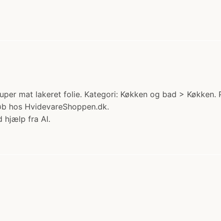
per mat lakeret folie. Kategori: Køkken og bad > Køkken. P
øb hos HvidevareShoppen.dk.
 hjælp fra AI.