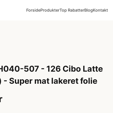
Forside
Produkter
Top Rabatter
Blog
Kontakt
 H040-507 - 126 Cibo Latte
 - Super mat lakeret folie
r