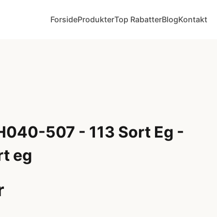
Forside
Produkter
Top Rabatter
Blog
Kontakt
H040-507 - 113 Sort Eg -
rt eg
r