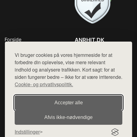
Forside
ANRHIT.DK
Produkter
Tlf. 78768672
Top Rabatter
Vi bruger cookies på vores hjemmeside for at
Mail:
hej@want.dk
Blog
forbedre din oplevelse, vise mere relevant
Kontakt
indhold og analysere trafikken. Kort sagt: for at
Cookie- og privatlivspolitik
siden fungerer bedre – ikke for at være irriterende.
Cookie- og privatlivspolitik.
Denne side er en del af want.dk, der udgiver en række
Accepter alle
hjemmesider med præsentation af forskellige produkter fra
diverse webshops. Der sælges ikke varer fra denne side - vi
Afvis ikke‑nødvendige
henviser til de shops, som sælger varen. Vi har heller ikke
varerne på lager.
Indstillinger