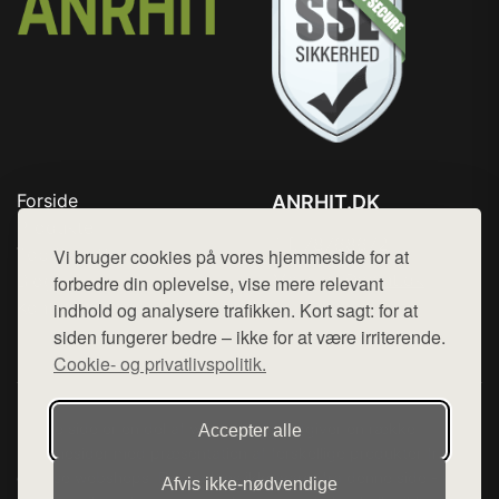
Forside
ANRHIT.DK
Produkter
Tlf. 78768672
Top Rabatter
Vi bruger cookies på vores hjemmeside for at
Mail:
hej@want.dk
Blog
forbedre din oplevelse, vise mere relevant
Kontakt
indhold og analysere trafikken. Kort sagt: for at
Cookie- og privatlivspolitik
siden fungerer bedre – ikke for at være irriterende.
Cookie- og privatlivspolitik.
Denne side er en del af want.dk, der udgiver en række
Accepter alle
hjemmesider med præsentation af forskellige produkter fra
diverse webshops. Der sælges ikke varer fra denne side - vi
Afvis ikke‑nødvendige