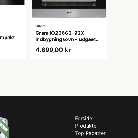
GRAM
Gram IO20663-92X
ompakt
Indbygningsovn - udgået
model
4.699,00 kr
Forside
Produkter
Top Rabatter