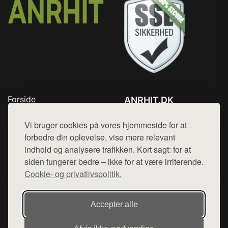
Forside
ANRHIT.DK
Produkter
Tlf. 78768672
Top Rabatter
Vi bruger cookies på vores hjemmeside for at
Mail:
hej@want.dk
Blog
forbedre din oplevelse, vise mere relevant
Kontakt
indhold og analysere trafikken. Kort sagt: for at
Cookie- og privatlivspolitik
siden fungerer bedre – ikke for at være irriterende.
Cookie- og privatlivspolitik.
Denne side er en del af want.dk, der udgiver en række
Accepter alle
hjemmesider med præsentation af forskellige produkter fra
diverse webshops. Der sælges ikke varer fra denne side - vi