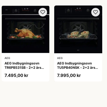
AEG
AEG
AEG Indbygningsovn
AEG Indbygningsovn
TR6PB531SB - 2+2 års
TU5PB40NSK - 2+2 års
garanti
garanti
7.495,00 kr
7.995,00 kr