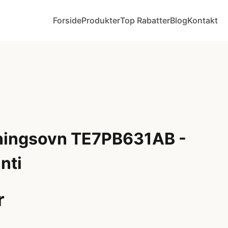
Forside
Produkter
Top Rabatter
Blog
Kontakt
ningsovn TE7PB631AB -
nti
r