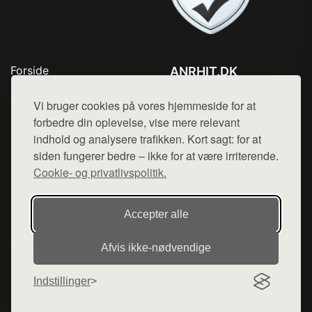
Forside
ANRHIT.DK
Produkter
Tlf. 78768672
Top Rabatter
Vi bruger cookies på vores hjemmeside for at
Mail:
hej@want.dk
Blog
forbedre din oplevelse, vise mere relevant
Kontakt
indhold og analysere trafikken. Kort sagt: for at
Cookie- og privatlivspolitik
siden fungerer bedre – ikke for at være irriterende.
Cookie- og privatlivspolitik.
Denne side er en del af want.dk, der udgiver en række
Accepter alle
hjemmesider med præsentation af forskellige produkter fra
diverse webshops. Der sælges ikke varer fra denne side - vi
Afvis ikke‑nødvendige
henviser til de shops, som sælger varen. Vi har heller ikke
varerne på lager.
Indstillinger
© 2026 anrhit.dk. Alle rettigheder forbeholdes.