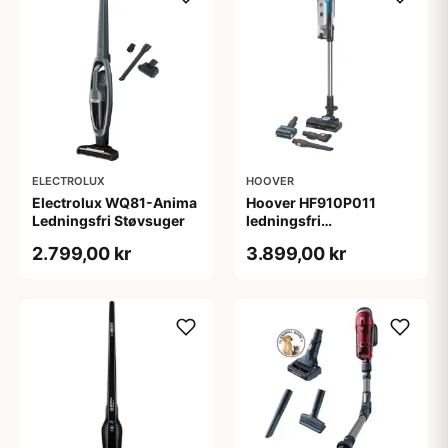
ELECTROLUX
HOOVER
Electrolux WQ81-Anima
Hoover HF910P011
Ledningsfri Støvsuger
ledningsfri
stangstøvsuger - 5 års
2.799,00 kr
3.899,00 kr
garanti