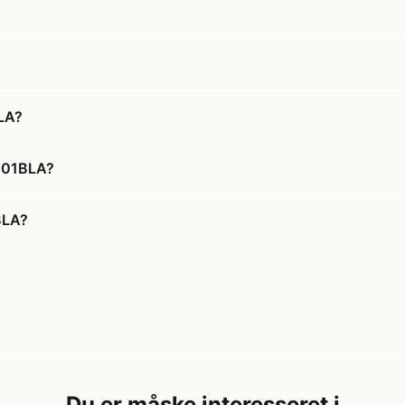
BLA?
E201BLA?
1BLA?
Du er måske interesseret i