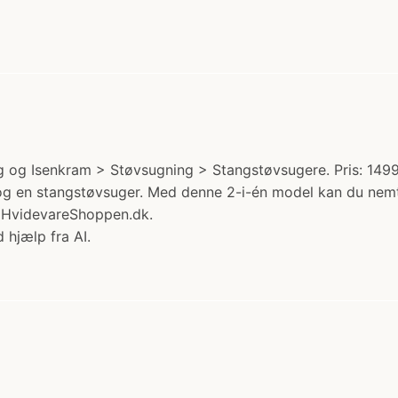
lig og Isenkram > Støvsugning > Stangstøvsugere. Pris: 149
 og en stangstøvsuger. Med denne 2-i-én model kan du nem
 HvidevareShoppen.dk.
 hjælp fra AI.