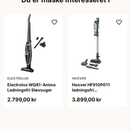
ELECTROLUX
HOOVER
Electrolux WQ81-Anima
Hoover HF910P011
Ledningsfri Støvsuger
ledningsfri
stangstøvsuger - 5 års
2.799,00 kr
3.899,00 kr
garanti