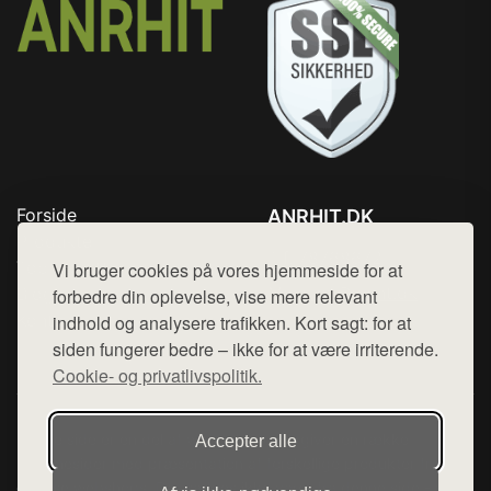
Forside
ANRHIT.DK
Produkter
Tlf. 78768672
Top Rabatter
Vi bruger cookies på vores hjemmeside for at
Mail:
hej@want.dk
Blog
forbedre din oplevelse, vise mere relevant
Kontakt
indhold og analysere trafikken. Kort sagt: for at
Cookie- og privatlivspolitik
siden fungerer bedre – ikke for at være irriterende.
Cookie- og privatlivspolitik.
Denne side er en del af want.dk, der udgiver en række
Accepter alle
hjemmesider med præsentation af forskellige produkter fra
diverse webshops. Der sælges ikke varer fra denne side - vi