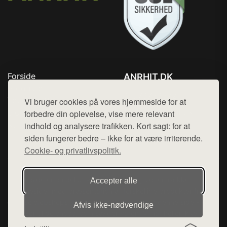
Forside
ANRHIT.DK
Produkter
Tlf. 78768672
Top Rabatter
Vi bruger cookies på vores hjemmeside for at
Mail:
hej@want.dk
Blog
forbedre din oplevelse, vise mere relevant
Kontakt
indhold og analysere trafikken. Kort sagt: for at
Cookie- og privatlivspolitik
siden fungerer bedre – ikke for at være irriterende.
Cookie- og privatlivspolitik.
Denne side er en del af want.dk, der udgiver en række
Accepter alle
hjemmesider med præsentation af forskellige produkter fra
diverse webshops. Der sælges ikke varer fra denne side - vi
Afvis ikke‑nødvendige
henviser til de shops, som sælger varen. Vi har heller ikke
varerne på lager.