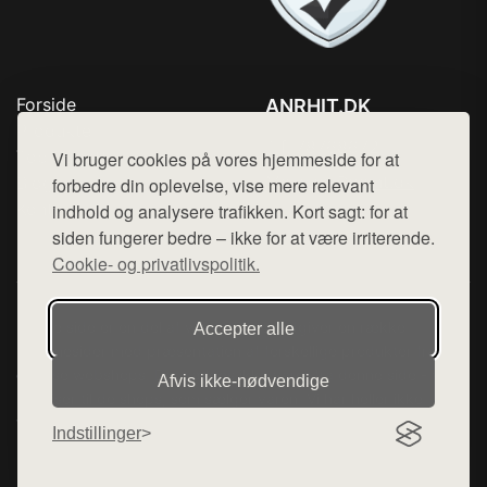
Forside
ANRHIT.DK
Produkter
Tlf. 78768672
Top Rabatter
Vi bruger cookies på vores hjemmeside for at
Mail:
hej@want.dk
Blog
forbedre din oplevelse, vise mere relevant
Kontakt
indhold og analysere trafikken. Kort sagt: for at
Cookie- og privatlivspolitik
siden fungerer bedre – ikke for at være irriterende.
Cookie- og privatlivspolitik.
Denne side er en del af want.dk, der udgiver en række
Accepter alle
hjemmesider med præsentation af forskellige produkter fra
diverse webshops. Der sælges ikke varer fra denne side - vi
Afvis ikke‑nødvendige
henviser til de shops, som sælger varen. Vi har heller ikke
varerne på lager.
Indstillinger
© 2026 anrhit.dk. Alle rettigheder forbeholdes.