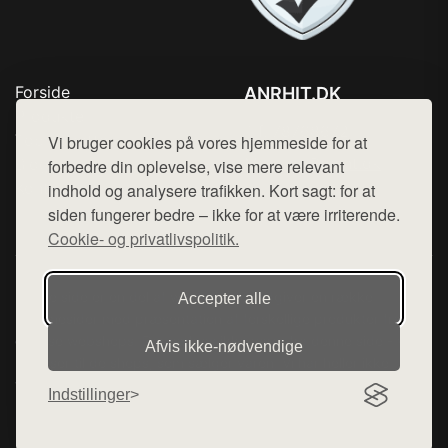
Forside
ANRHIT.DK
Produkter
Tlf. 78768672
Top Rabatter
Vi bruger cookies på vores hjemmeside for at
Mail:
hej@want.dk
Blog
forbedre din oplevelse, vise mere relevant
Kontakt
indhold og analysere trafikken. Kort sagt: for at
Cookie- og privatlivspolitik
siden fungerer bedre – ikke for at være irriterende.
Cookie- og privatlivspolitik.
Denne side er en del af want.dk, der udgiver en række
Accepter alle
hjemmesider med præsentation af forskellige produkter fra
diverse webshops. Der sælges ikke varer fra denne side - vi
Afvis ikke‑nødvendige
henviser til de shops, som sælger varen. Vi har heller ikke
varerne på lager.
Indstillinger
© 2026 anrhit.dk. Alle rettigheder forbeholdes.