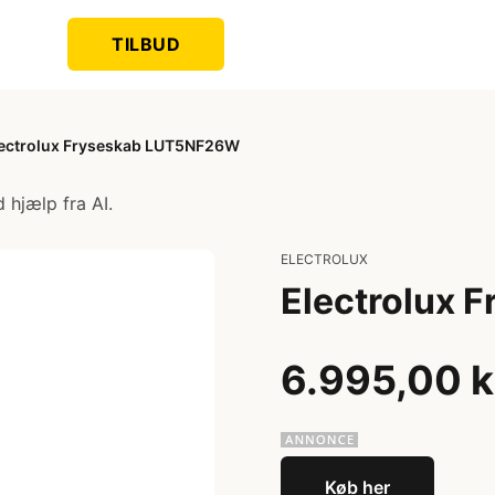
TILBUD
ectrolux Fryseskab LUT5NF26W
 hjælp fra AI.
ELECTROLUX
Electrolux
6.995,00 k
Køb her