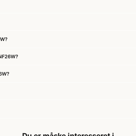
6W?
T5NF26W?
26W?
Du er måske interesseret i