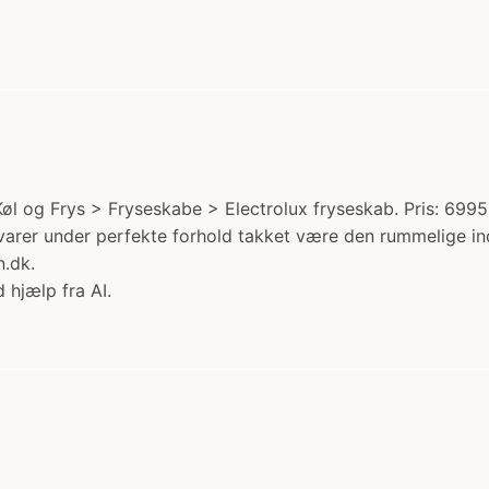
øl og Frys > Fryseskabe > Electrolux fryseskab. Pris: 699
er under perfekte forhold takket være den rummelige ind
.dk.
 hjælp fra AI.