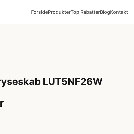
Forside
Produkter
Top Rabatter
Blog
Kontakt
 Fryseskab LUT5NF26W
r